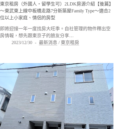
東京租房（外國人・留學生可）2LDK房源介紹【後篇】
〜東武東上線中板橋走路7分新築屋Family Type〜適合2
位以上小家庭、情侶的房型
即將迎接一年一度找房大旺季。自社管理的物件釋出空
房情報，想先跟東京子的臉友分享…
2023/12/30
最新消息
/
東京租房