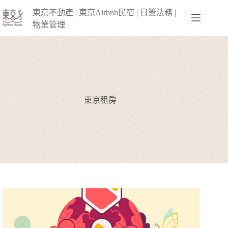
跳
東京不動產 | 東京Airbnb民宿 | 日簽法務 |
至
物業管理
主
要
內
容
東京租房