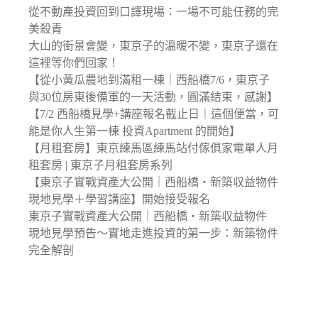
從不動產投資回到口譯現場：一場不可能任務的完
美殺青
大山的街景會變，東京子的溫暖不變，東京子還在
這裡等你們回家！
【從小黃瓜農地到滿租一棟｜西船橋7/6，東京子
與30位房東後備軍的一天活動，圓滿結束，感謝】
【7/2 西船橋見學+講座報名截止日｜這個便當，可
能是你人生第一棟 投資Apartment 的開始】
【月租套房】東京練馬區練馬站付傢俱家電單人月
租套房 | 東京子月租套房系列
【東京子實戰資產大公開｜西船橋・新築収益物件
現地見學＋學習講座】開始接受報名
東京子實戰資產大公開｜西船橋・新築収益物件
現地見學預告〜實地走進投資的第一步：新築物件
完全解剖