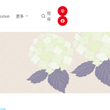
搜
rbnb
更多
尋