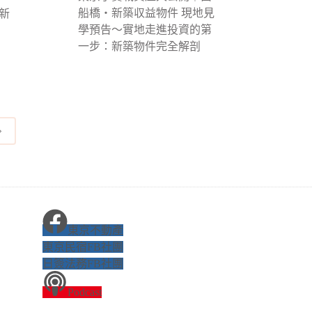
船橋・新築収益物件 現地見
新
學預告〜實地走進投資的第
一步：新築物件完全解剖
東京不動產
東京民宿FB社團
日簽法務FB社團
Podcast