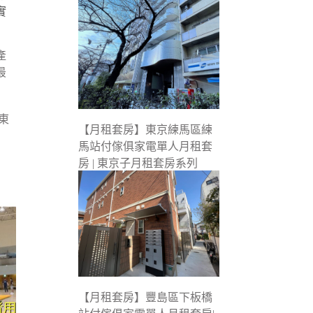
實
產
最
東
【月租套房】東京練馬區練
馬站付傢俱家電單人月租套
房 | 東京子月租套房系列
【月租套房】豐島區下板橋