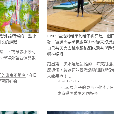
_學習外語時候的一些小
EP07 當活到老學到老不再只是一個
日文的經驗
號！實踐需要勇氣跟努力～從來沒想
自己有天會去跳水跟跳蹦床還有學跳
臂上，或帶張小抄利
啊～嗎呀
、學得外語就像開啟
踏出第一步永遠是最難的！每天跟挫
感與伍，戲謔這叫做激活腦細胞避免
東京子的東京不動產
/
在日
人痴呆症！…
2024/12/30
學習同好会
Podcast東京子的東京不動產
/
在
東京揪團愛學習同好会