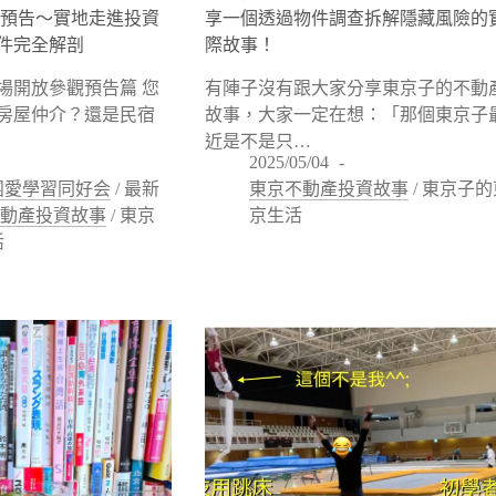
學預告〜實地走進投資
享一個透過物件調查拆解隱藏風險的
件完全解剖
際故事！
場開放參觀預告篇 您
有陣子沒有跟大家分享東京子的不動
房屋仲介？還是民宿
故事，大家一定在想：「那個東京子
近是不是只…
2025/05/04
團愛學習同好会
/
最新
東京不動產投資故事
/
東京子的
不動產投資故事
/
東京
京生活
活