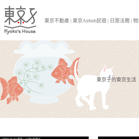
跳
至
主
東京不動產 | 東京Airbnb民宿 | 日簽法務 |
要
內
容
東京子的東京生活