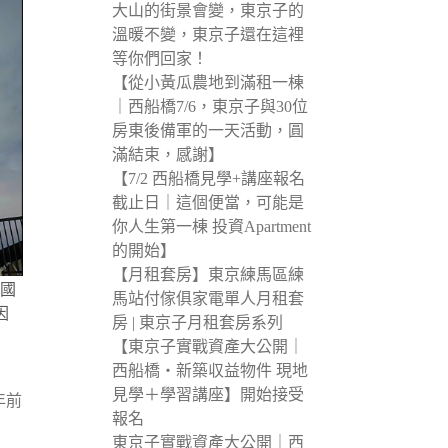
大山的街景會變，東京子的
溫暖不變，東京子還在這裡
等你們回家！
【從小黃瓜農地到滿租一棟
｜西船橋7/6，東京子與30位
房東後備軍的一天活動，圓
滿結束，感謝】
【7/2 西船橋見學+講座報名
截止日｜這個便當，可能是
你人生第一棟 投資Apartment
的開始】
【月租套房】東京練馬區練
的國
馬站付傢俱家電單人月租套
因
房 | 東京子月租套房系列
【東京子實戰資產大公開｜
西船橋・新築収益物件 現地
見學＋學習講座】開始接受
年前
報名
東京子實戰資產大公開｜西