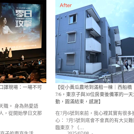
口譯現場：一場不可
【從小黃瓜農地到滿租一棟｜西船橋
7/6，東京子與30位房東後備軍的一天
動，圓滿結束，感謝】
天職。 身為熱愛語
人，從開始學日文那
在7月6號到來前，我心裡其實有很多
心： 7月5號到底會不會真的有大災難
臨東京？（…
2025/07/08
東京子的東京生活