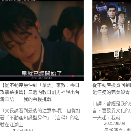
【從不動產房仲到「華語」家教：零日
從不動產投資回到
攻擊幕後篇】三週內教日劇男神說出台
能任務的完美殺青
灣華語——我的幕後挑戰
口譯，曾經是我的
（文長請看到最後的注意事項） 自從打
言、喜歡異文化的
著「不動產知識型房仲」（自稱）的名
一天起，我就…
2025/08/09
號在江湖上…
2025/08/10
最新消息
/