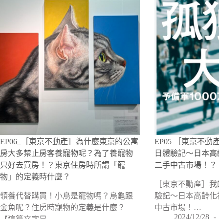
EP06_［東京不動產］為什麼東京的公寓
EP05 ［東京不
房大多禁止房客養寵物呢？為了養寵物
日體驗記～日本高
只好去買房！？東京住房時所謂「寵
二手中古市場！？
物」的定義時什麼？
［東京不動產］我
領養代替購買！小鳥是寵物嗎？烏龜跟
驗記～日本高齡化
金魚呢？住房時寵物的定義是什麼？
中古市場！…
2024/12/28