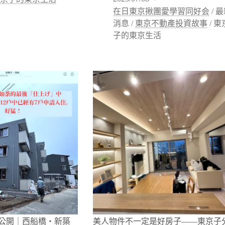
在日東京揪團愛學習同好会
/
最
消息
/
東京不動產投資故事
/
東
子的東京生活
公開｜西船橋・新築
美人物件不一定是好房子——東京子