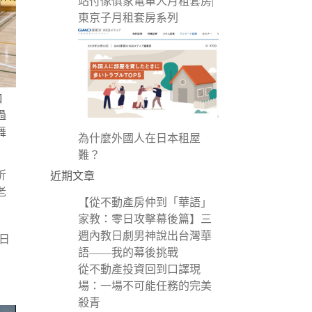
站付傢俱家電單人月租套房|
東京子月租套房系列
口
過
舞
為什麼外國人在日本租屋
難？
折
近期文章
老
【從不動產房仲到「華語」
家教：零日攻擊幕後篇】三
週內教日劇男神說出台灣華
日
語——我的幕後挑戰
從不動產投資回到口譯現
場：一場不可能任務的完美
殺青