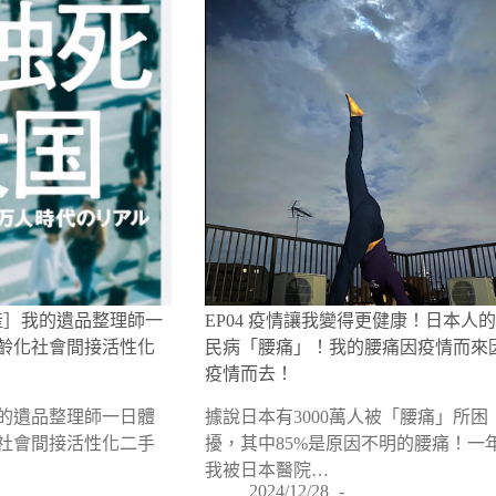
動產］我的遺品整理師一
EP04 疫情讓我變得更健康！日本人
齡化社會間接活性化
民病「腰痛」！我的腰痛因疫情而來
疫情而去！
的遺品整理師一日體
據說日本有3000萬人被「腰痛」所困
社會間接活性化二手
擾，其中85%是原因不明的腰痛！一
我被日本醫院…
2024/12/28