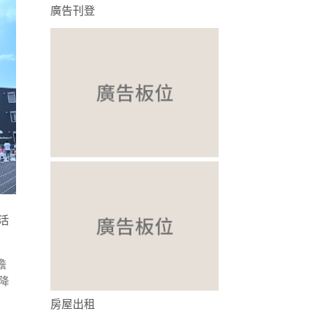
廣告刊登
活
擔
降
房屋出租