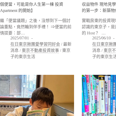
個便當，可能是你人生第一棟 投資
収益物件 現地見
Apartment 的開始】
的第一步：新築物
繼「便當議題」之後，沒想到下一個討
實戰房東的投資現
論重點，竟然輪到伴手禮！ ⇒便當的前
認識的東京子，是
情提要：部…
的 Host？ …
2025/07/01
2025/06/10
在日東京揪團愛學習同好会
/
最新
在日東京揪
消息
/
東京不動產投資故事
/
東京
消息
/
東京
子的東京生活
子的東京生