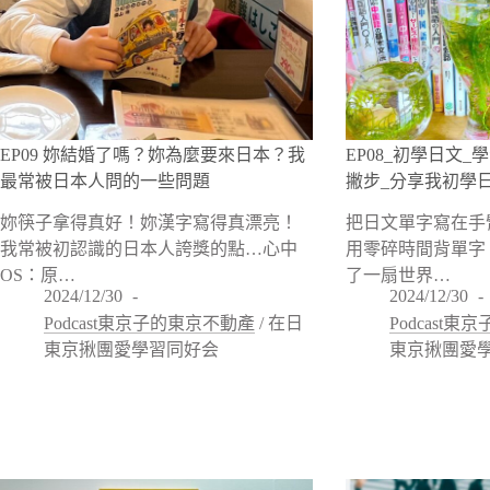
EP09 妳結婚了嗎？妳為麼要來日本？我
EP08_初學日文
最常被日本人問的一些問題
撇步_分享我初學
妳筷子拿得真好！妳漢字寫得真漂亮！
把日文單字寫在手
我常被初認識的日本人誇獎的點…心中
用零碎時間背單字
OS：原…
了一扇世界…
2024/12/30
2024/12/30
Podcast東京子的東京不動產
/
在日
Podcast
東京揪團愛學習同好会
東京揪團愛