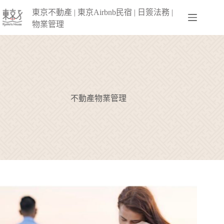
跳
東京不動產 | 東京Airbnb民宿 | 日簽法務 |
至
物業管理
主
要
內
容
不動產物業管理