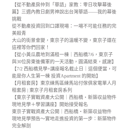
【從不動產房仲到「華語」家教：零日攻擊幕後
篇】三週內教日劇男神說出台灣華語——我的幕後
挑戰
從不動產投資回到口譯現場：一場不可能任務的完
美殺青
大山的街景會變，東京子的溫暖不變，東京子還在
這裡等你們回家！
【從小黃瓜農地到滿租一棟｜西船橋7/6，東京子
與30位房東後備軍的一天活動，圓滿結束，感謝】
【7/2 西船橋見學+講座報名截止日｜這個便當，可
能是你人生第一棟 投資Apartment 的開始】
【月租套房】東京練馬區練馬站付傢俱家電單人月
租套房 | 東京子月租套房系列
【東京子實戰資產大公開｜西船橋・新築収益物件
現地見學＋學習講座】開始接受報名
東京子實戰資產大公開｜西船橋・新築収益物件
現地見學預告〜實地走進投資的第一步：新築物件
完全解剖