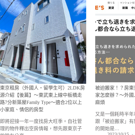
東京租房（外國人・留學生可）2LDK房
被迫搬家！？房東
源介紹【後篇】〜東武東上線中板橋走
家怎麼辦？～外國
路7分新築屋Family Type〜適合2位以上
麻煩
小家庭、情侶的房型
又是一個耗時半年
即將迎接一年一度找房大旺季。自社管
跟「被迫搬家」有
理的物件釋出空房情報，想先跟東京子
的開始是…
2023/10/15