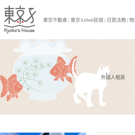
跳
至
主
東京不動產 | 東京Airbnb民宿 | 日簽法務 |
要
內
容
外國人租房