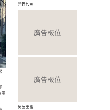
廣告刊登
房
印
實東
房屋出租
東