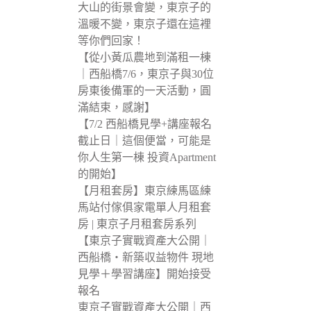
大山的街景會變，東京子的
溫暖不變，東京子還在這裡
等你們回家！
【從小黃瓜農地到滿租一棟
｜西船橋7/6，東京子與30位
房東後備軍的一天活動，圓
滿結束，感謝】
【7/2 西船橋見學+講座報名
截止日｜這個便當，可能是
你人生第一棟 投資Apartment
的開始】
【月租套房】東京練馬區練
馬站付傢俱家電單人月租套
房 | 東京子月租套房系列
【東京子實戰資產大公開｜
西船橋・新築収益物件 現地
見學＋學習講座】開始接受
報名
東京子實戰資產大公開｜西