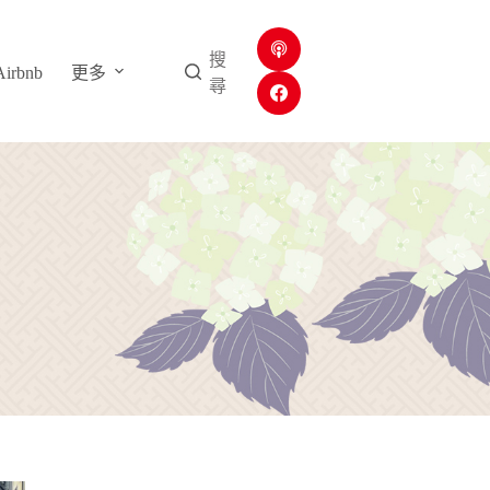
搜
rbnb
更多
尋