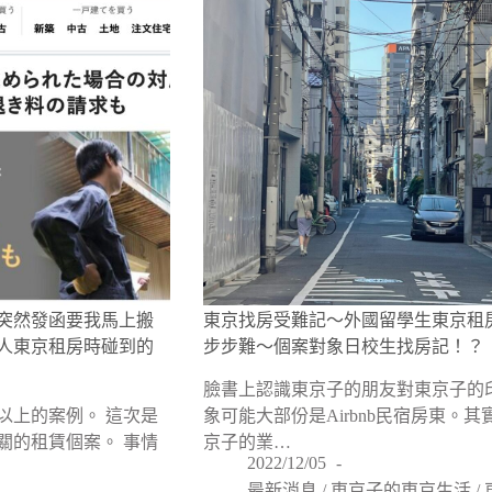
突然發函要我馬上搬
東京找房受難記～外國留學生東京租
人東京租房時碰到的
步步難〜個案對象日校生找房記！？
臉書上認識東京子的朋友對東京子的
以上的案例。 這次是
象可能大部份是Airbnb民宿房東。其
關的租賃個案。 事情
京子的業…
2022/12/05
最新消息
/
東京子的東京生活
/