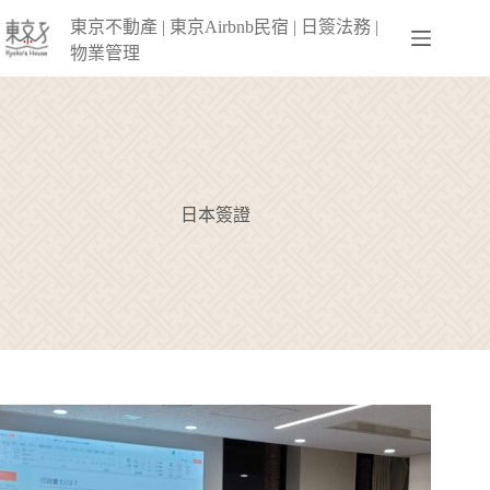
跳
東京不動產 | 東京Airbnb民宿 | 日簽法務 |
至
物業管理
主
要
內
容
日本簽證