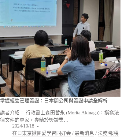
掌握經營管理簽證：日本開公司與簽證申請全解析
講者介紹： 行政書士森田哲永 (Morita Akinaga)：撰寫法
律文件的專家，專精於簽證業…
2024/10/18
在日東京揪團愛學習同好会
/
最新消息
/
法務/報稅