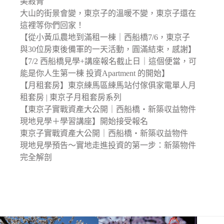
美殺青
大山的街景會變，東京子的溫暖不變，東京子還在
這裡等你們回家！
【從小黃瓜農地到滿租一棟｜西船橋7/6，東京子
與30位房東後備軍的一天活動，圓滿結束，感謝】
【7/2 西船橋見學+講座報名截止日｜這個便當，可
能是你人生第一棟 投資Apartment 的開始】
【月租套房】東京練馬區練馬站付傢俱家電單人月
租套房 | 東京子月租套房系列
【東京子實戰資產大公開｜西船橋・新築収益物件
現地見學＋學習講座】開始接受報名
東京子實戰資產大公開｜西船橋・新築収益物件
現地見學預告〜實地走進投資的第一步：新築物件
完全解剖