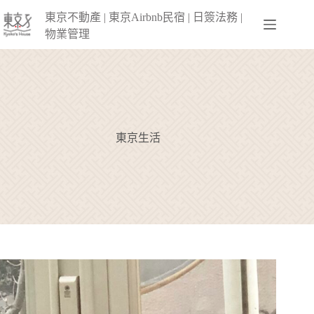
跳
東京不動產 | 東京Airbnb民宿 | 日簽法務 |
至
物業管理
主
要
內
容
東京生活