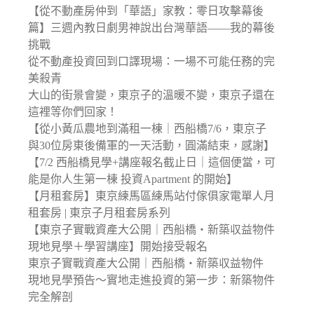
【從不動產房仲到「華語」家教：零日攻擊幕後
篇】三週內教日劇男神說出台灣華語——我的幕後
挑戰
從不動產投資回到口譯現場：一場不可能任務的完
美殺青
大山的街景會變，東京子的溫暖不變，東京子還在
這裡等你們回家！
【從小黃瓜農地到滿租一棟｜西船橋7/6，東京子
與30位房東後備軍的一天活動，圓滿結束，感謝】
【7/2 西船橋見學+講座報名截止日｜這個便當，可
能是你人生第一棟 投資Apartment 的開始】
【月租套房】東京練馬區練馬站付傢俱家電單人月
租套房 | 東京子月租套房系列
【東京子實戰資產大公開｜西船橋・新築収益物件
現地見學＋學習講座】開始接受報名
東京子實戰資產大公開｜西船橋・新築収益物件
現地見學預告〜實地走進投資的第一步：新築物件
完全解剖