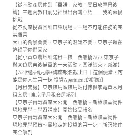
【從不動產房仲到「華語」家教：零日攻擊幕後
篇】三週內教日劇男神說出台灣華語——我的幕後
挑戰
從不動產投資回到口譯現場：一場不可能任務的完
美殺青
大山的街景會變，東京子的溫暖不變，東京子還在
這裡等你們回家！
【從小黃瓜農地到滿租一棟｜西船橋7/6，東京子
與30位房東後備軍的一天活動，圓滿結束，感謝】
【7/2 西船橋見學+講座報名截止日｜這個便當，可
能是你人生第一棟 投資Apartment 的開始】
【月租套房】東京練馬區練馬站付傢俱家電單人月
租套房 | 東京子月租套房系列
【東京子實戰資產大公開｜西船橋・新築収益物件
現地見學＋學習講座】開始接受報名
東京子實戰資產大公開｜西船橋・新築収益物件
現地見學預告〜實地走進投資的第一步：新築物件
完全解剖