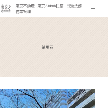
跳
東京不動產 | 東京Airbnb民宿 | 日簽法務 |
至
物業管理
主
要
內
容
練馬區