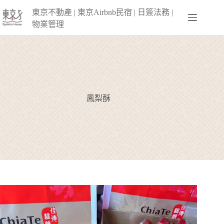
跳
東京不動產 | 東京Airbnb民宿 | 日簽法務 |
至
物業管理
主
要
內
容
鳳梨酥