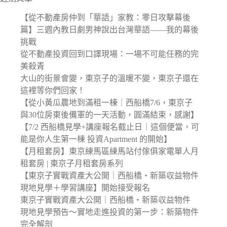
【從不動產房仲到「華語」家教：零日攻擊幕後
篇】三週內教日劇男神說出台灣華語——我的幕後
挑戰
從不動產投資回到口譯現場：一場不可能任務的完
美殺青
大山的街景會變，東京子的溫暖不變，東京子還在
這裡等你們回家！
【從小黃瓜農地到滿租一棟｜西船橋7/6，東京子
與30位房東後備軍的一天活動，圓滿結束，感謝】
【7/2 西船橋見學+講座報名截止日｜這個便當，可
能是你人生第一棟 投資Apartment 的開始】
【月租套房】東京練馬區練馬站付傢俱家電單人月
租套房 | 東京子月租套房系列
【東京子實戰資產大公開｜西船橋・新築収益物件
現地見學＋學習講座】開始接受報名
東京子實戰資產大公開｜西船橋・新築収益物件
現地見學預告〜實地走進投資的第一步：新築物件
完全解剖