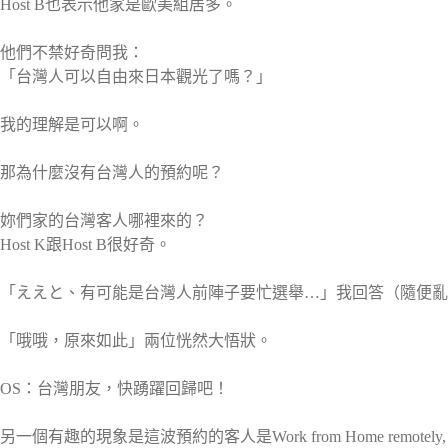
Host B也表示他家是歐美組居多。
他們不禁好奇問我：
「台灣人可以自由來日本觀光了嗎？」
我的理解是可以啊。
那為什麼沒有台灣人的預約呢？
妳們家的台灣客人哪裡來的？
Host K跟Host B很好奇。
「ええと、有可能是台灣人前陣子要忙選舉…」我回答（隨便亂
「哦哦，原來如此」兩位恍然大悟狀。
OS：台灣朋友，快踴躍回歸吧！
另一個有趣的現象是這波預約的客人是Work from Home remotely,