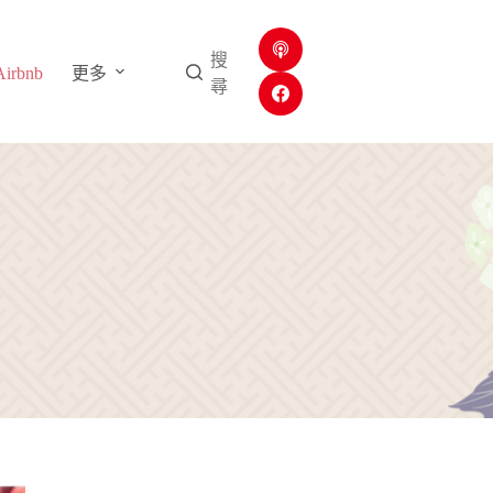
搜
rbnb
更多
尋