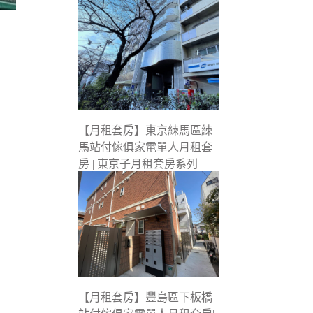
【月租套房】東京練馬區練
馬站付傢俱家電單人月租套
房 | 東京子月租套房系列
【月租套房】豐島區下板橋