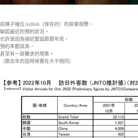
前陣子幾位AirBnb（倖存的）的房東相聚，
聊起最近的預約狀況。
也許是因為接近聖誕節跟年底，
預約率都挺高，
甚至有一房難求的現象。
（跟去年的這時候實在大不相同）