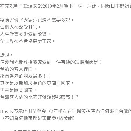
補充說明：Host K 於2019年2月買下一棟一戶建，同時日
疫情害慘了大家這已經不需要多說，
每個人都深受其害，
人生計畫多少受到影響，
全世界都不希望惡夢重來。
話說，
這波觀光開放後我感受到一件有趣的短期現象是：
預約的客人裡面，
來自香港的朋友最多！！
其次是以新加坡為首的東南亞國家，
再來是歐美國家，
台灣客人佔的比率好像還沒那麼高！？
Host K表示他開業至今（2年半左右）還沒招待過任何來自台灣
（不知為何他家都是東南亞+歐美組）