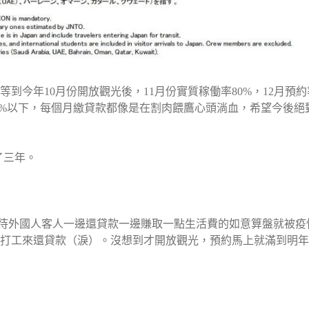
今年10月份開放觀光後，11月份實質稼働率80%，12月預約
10%以下，每個月繳貸款都像是在割肉餵鷹心頭淌血，希望今後絕
了三年。
待外國人客人一邊還貸款一邊賺取一點生活費的如意算盤就被疫
方打工來還貸款（淚）。沒想到才開放觀光，預約馬上就滿到明