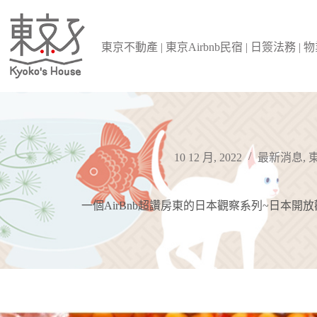
跳
至
主
東京不動產 | 東京Airbnb民宿 | 日簽法務 |
要
內
容
10 12 月, 2022
最新消息
,
東
一個AirBnb超讚房東的日本觀察系列~日本開