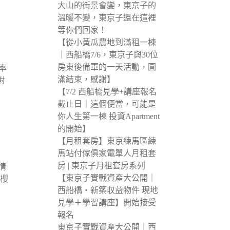
大山的街景會變，東京子的
溫暖不變，東京子還在這裡
等你們回家！
【從小黃瓜農地到滿租一棟
｜西船橋7/6，東京子與30位
房東後備軍的一天活動，圓
率
滿結束，感謝】
對
【7/2 西船橋見學+講座報名
截止日｜這個便當，可能是
你人生第一棟 投資Apartment
的開始】
【月租套房】東京練馬區練
馬站付傢俱家電單人月租套
房 | 東京子月租套房系列
情
【東京子實戰資產大公開｜
年櫻
西船橋・新築収益物件 現地
見學＋學習講座】開始接受
報名
東京子實戰資產大公開｜西