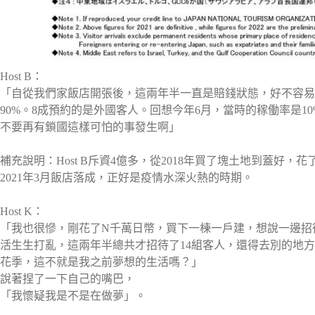
Host B：
「自從我們家飯店開張後，這兩年半一直是賠錢狀態，好不容易等到
90%。8成預約的是外國客人。回想今年6月，當時的稼働率是
不要再有鎖國這樣可怕的事發生啊」
補充說明：Host B斥資4億多，從2018年買了塊土地到蓋好，花
2021年3月飯店落成，正好是疫情水深火熱的時期。
Host K：
「我也很慘，剛花了N千萬日幣，買下一棟一戶建，想說一邊招
活生生打亂，這兩年半總共才招待了14組客人，還得去別的地
花季，這不就是我之前夢想的生活嗎？」
說著捏了一下自己的嘴巴，
「我懷疑我是不是在做夢」。