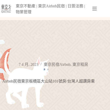
跳
東京不動產 | 東京Airbnb民宿 | 日簽法務 |
至
物業管理
主
要
內
容
7 4 月, 2023
東京民宿Airbnb
,
東京租房
Airbnb民宿東京板橋區大山站101號房/台灣人超讚房東