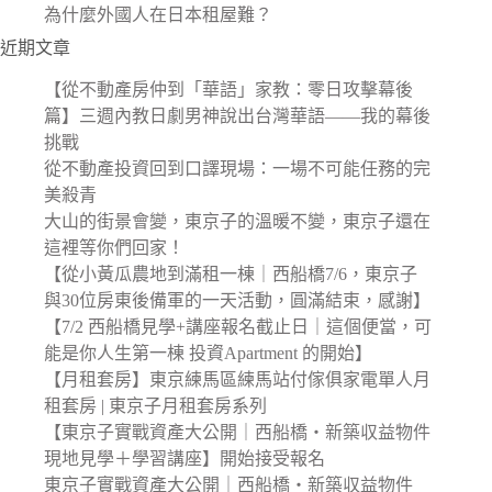
為什麼外國人在日本租屋難？
近期文章
【從不動產房仲到「華語」家教：零日攻擊幕後
篇】三週內教日劇男神說出台灣華語——我的幕後
挑戰
從不動產投資回到口譯現場：一場不可能任務的完
美殺青
大山的街景會變，東京子的溫暖不變，東京子還在
這裡等你們回家！
【從小黃瓜農地到滿租一棟｜西船橋7/6，東京子
與30位房東後備軍的一天活動，圓滿結束，感謝】
【7/2 西船橋見學+講座報名截止日｜這個便當，可
能是你人生第一棟 投資Apartment 的開始】
【月租套房】東京練馬區練馬站付傢俱家電單人月
租套房 | 東京子月租套房系列
【東京子實戰資產大公開｜西船橋・新築収益物件
現地見學＋學習講座】開始接受報名
東京子實戰資產大公開｜西船橋・新築収益物件