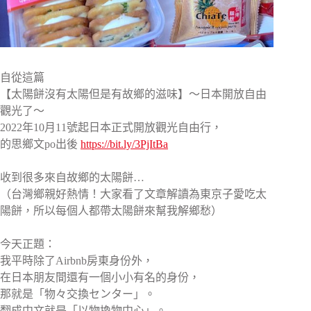
自從這篇
【太陽餅沒有太陽但是有故鄉的滋味】〜日本開放自由
觀光了～
2022年10月11號起日本正式開放觀光自由行，
的思鄉文po出後
https://bit.ly/3PjItBa
收到很多來自故鄉的太陽餅…
（台灣鄉親好熱情！大家看了文章解讀為東京子愛吃太
陽餅，所以每個人都帶太陽餅來幫我解鄉愁）
今天正題：
我平時除了Airbnb房東身份外，
在日本朋友間還有一個小小有名的身份，
那就是「物々交換センター」。
翻成中文就是「以物換物中心」。