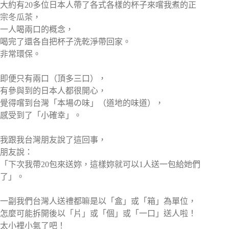
大約有20多位日本人帶了各式各樣的杯子來嚐我煮的正
宗冬瓜茶，
一人喝兩口的概念，
喝完了還各自把杯子洗乾淨帶回家。
非常環保。
即便只有兩口（頂多三口），
有參與到的日本人都很開心，
覺得嚐到台灣「本場の味」（道地的味道），
感受到了「小確幸」。
我跟我台灣朋友說了這回事，
朋友說：
「下次我帶20包來送妳，這樣妳就可以1人送一包給她們
了」。
一副我們台灣人送禮都嘛是以「盒」或「箱」為單位，
怎麼可能拆開後以「片」或「個」或「一口」送人啦！
太小裡小氣了吧！