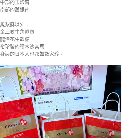
中部的玉珍齋
南部的舊振南
鳳梨酥以外：
金三峽牛角麵包
龍潭花生軟糖
裕珍馨的積木沙其馬
身邊的日本人也都如數家珍。