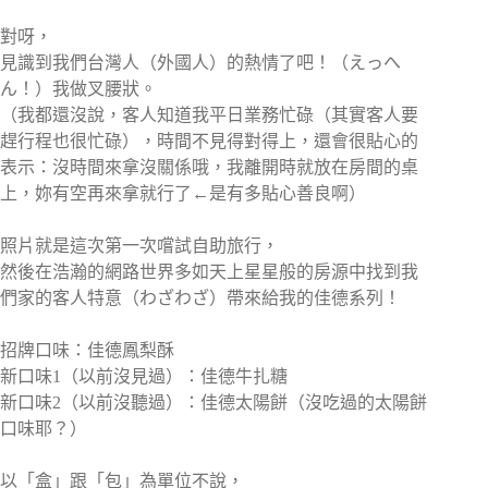
對呀，
見識到我們台灣人（外國人）的熱情了吧！（えっへ
ん！）我做叉腰狀。
（我都還沒說，客人知道我平日業務忙碌（其實客人要
趕行程也很忙碌），時間不見得對得上，還會很貼心的
表示：沒時間來拿沒關係哦，我離開時就放在房間的桌
上，妳有空再來拿就行了←是有多貼心善良啊）
照片就是這次第一次嚐試自助旅行，
然後在浩瀚的網路世界多如天上星星般的房源中找到我
們家的客人特意（わざわざ）帶來給我的佳德系列！
招牌口味：佳德鳳梨酥
新口味1（以前沒見過）：佳德牛扎糖
新口味2（以前沒聽過）：佳德太陽餅（沒吃過的太陽餅
口味耶？）
以「盒」跟「包」為單位不說，