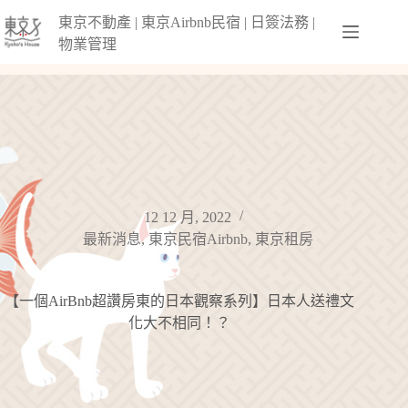
跳
東京不動產 | 東京Airbnb民宿 | 日簽法務 |
至
物業管理
主
要
內
容
12 12 月, 2022
最新消息
,
東京民宿Airbnb
,
東京租房
【一個AirBnb超讚房東的日本觀察系列】日本人送禮文
化大不相同！？