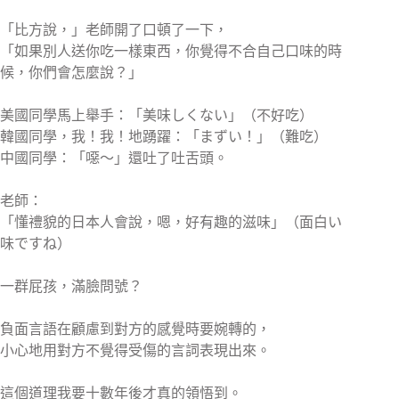
「比方說，」老師開了口頓了一下，
「如果別人送你吃一樣東西，你覺得不合自己口味的時
候，你們會怎麼說？」
美國同學馬上舉手：「美味しくない」（不好吃）
韓國同學，我！我！地踴躍：「まずい！」（難吃）
中國同學：「噁～」還吐了吐舌頭。
老師：
「懂禮貌的日本人會說，嗯，好有趣的滋味」（面白い
味ですね）
一群屁孩，滿臉問號？
負面言語在顧慮到對方的感覺時要婉轉的，
小心地用對方不覺得受傷的言詞表現出來。
這個道理我要十數年後才真的領悟到。