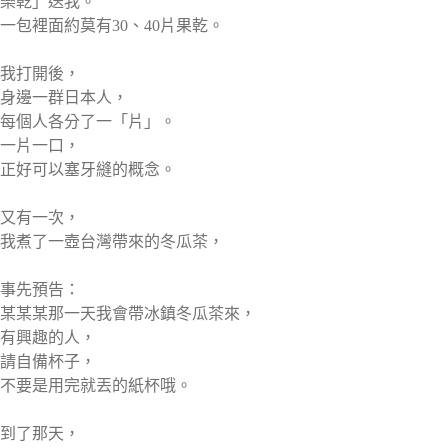
樂乾」送我。
一包裡面約莫有30、40片果乾。
我打開後，
身邊一群日本人，
每個人各分了一「片」。
一片一口，
正好可以塞牙縫的概念。
又有一次，
我煮了一壺台灣帶來的冬瓜茶，
事先預告：
某某某那一天我會帶冰鎮冬瓜茶來，
有興趣的人，
請自備杯子，
不要是用完就丟的紙杯哦。
到了那天，