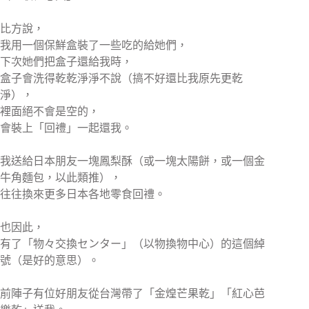
比方說，
我用一個保鮮盒裝了一些吃的給她們，
下次她們把盒子還給我時，
盒子會洗得乾乾淨淨不說（搞不好還比我原先更乾
淨），
裡面絕不會是空的，
會裝上「回禮」一起還我。
我送給日本朋友一塊鳳梨酥（或一塊太陽餅，或一個金
牛角麵包，以此類推），
往往換來更多日本各地零食回禮。
也因此，
有了「物々交換センター」（以物換物中心）的這個綽
號（是好的意思）。
前陣子有位好朋友從台灣帶了「金煌芒果乾」「紅心芭