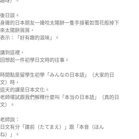
趣呀）。
後日談。
身邊的日本朋友一邊咬太陽餅一隻手接著如雪花般掉下
來太陽餅屑屑，
表示：「好有趣的滋味」。
講到這裡，
回想起一件初學日文時的往事。
時間點是留學生初學「みんなの日本語」（大家的日
文）時，
這天的課是日本文化。
老師嚐試跟我們解釋什麼叫「本当の日本語」（真的日
文）。
老師說：
日文有分「建前（たてまえ）」跟「本音（ほん
ね）」。