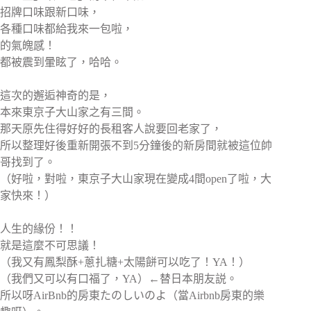
招牌口味跟新口味，
各種口味都給我來一包啦，
的氣魄感！
都被震到暈眩了，哈哈。
這次的邂逅神奇的是，
本來東京子大山家之有三間。
那天原先住得好好的長租客人說要回老家了，
所以整理好後重新開張不到5分鐘後的新房間就被這位帥
哥找到了。
（好啦，對啦，東京子大山家現在變成4間open了啦，大
家快來！）
人生的緣份！！
就是這麼不可思議！
（我又有鳳梨酥+蔥扎糖+太陽餅可以吃了！YA！）
（我們又可以有口福了，YA）←替日本朋友説。
所以呀AirBnb的房東たのしいのよ（當Airbnb房東的樂