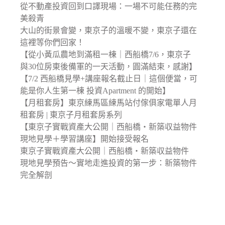
從不動產投資回到口譯現場：一場不可能任務的完
美殺青
大山的街景會變，東京子的溫暖不變，東京子還在
這裡等你們回家！
【從小黃瓜農地到滿租一棟｜西船橋7/6，東京子
與30位房東後備軍的一天活動，圓滿結束，感謝】
【7/2 西船橋見學+講座報名截止日｜這個便當，可
能是你人生第一棟 投資Apartment 的開始】
【月租套房】東京練馬區練馬站付傢俱家電單人月
租套房 | 東京子月租套房系列
【東京子實戰資產大公開｜西船橋・新築収益物件
現地見學＋學習講座】開始接受報名
東京子實戰資產大公開｜西船橋・新築収益物件
現地見學預告〜實地走進投資的第一步：新築物件
完全解剖