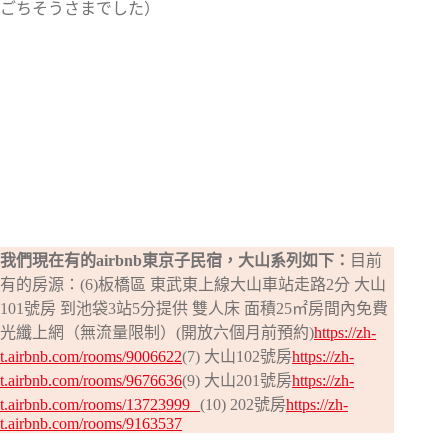
ごちそうさまでした）
我們現在有的airbnb東京子民宿，大山系列如下：
目前
有的房源：(6)板橋區 東武東上線大山車站走路2分 大山
101號房 到池袋3站5分提供 雙人床 面積25㎡房間內免費
光纖上網（無流量限制）(開放六個月前預約)
https://zh-
t.airbnb.com/rooms/9006622
(7) 大山102號房
https://zh-
t.airbnb.com/rooms/9676636
(9) 大山201號房
https://zh-
t.airbnb.com/rooms/13723999
(10) 202號房
https://zh-
t.airbnb.com/rooms/9163537