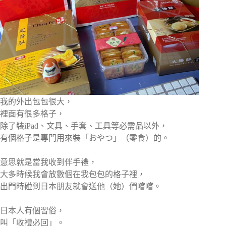
我的外出包包很大，
裡面有很多格子，
除了裝iPad、文具、手套、工具等必需品以外，
有個格子是專門用來裝「おやつ」（零食）的。
意思就是當我收到伴手禮，
大多時候我會放數個在我包包的格子裡，
出門時碰到日本朋友就會送他（她）們嚐嚐。
日本人有個習俗，
叫「收禮必回」。