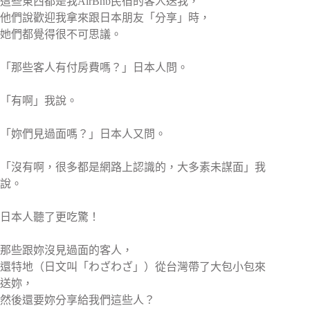
這些東西都是我AirBnb民宿的客人送我，
他們說歡迎我拿來跟日本朋友「分享」時，
她們都覺得很不可思議。
「那些客人有付房費嗎？」日本人問。
「有啊」我說。
「妳們見過面嗎？」日本人又問。
「沒有啊，很多都是網路上認識的，大多素未謀面」我
說。
日本人聽了更吃驚！
那些跟妳沒見過面的客人，
還特地（日文叫「わざわざ」）從台灣帶了大包小包來
送妳，
然後還要妳分享給我們這些人？