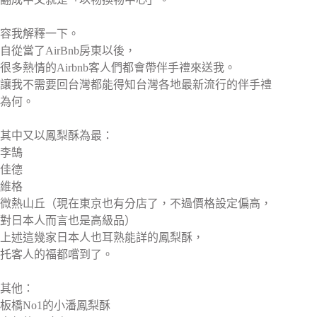
容我解釋一下。
自從當了AirBnb房東以後，
很多熱情的Airbnb客人們都會帶伴手禮來送我。
讓我不需要回台灣都能得知台灣各地最新流行的伴手禮
為何。
其中又以鳳梨酥為最：
李鵠
佳德
維格
微熱山丘（現在東京也有分店了，不過價格設定偏高，
對日本人而言也是高級品）
上述這幾家日本人也耳熟能詳的鳳梨酥，
托客人的福都嚐到了。
其他：
板橋No1的小潘鳳梨酥