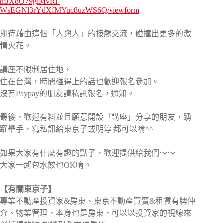
mJX8O79giMvRl-
WsEGNl3rYdXfMYuc8uzWS6Q/viewform
期待藉由這個「人與人」的接觸交流，碰撞出更多的激
情火花。
講座不限制居住地，
住在台灣，時間碰得上的話也歡迎報名參加。
沒有Paypay的朋友請私訊報名，通知。
最後，歡迎有料並且願意開設「講座」分享的朋友，踴
躍舉手，寫私訊給東京子或明淳 都可以唷^^
如果大家有什麼有趣的點子，歡迎提供給我們～～
大家一起包水餃也OK唷。
【有關東京子】
專業不動產投資家&房東、東京不動產買賣&租賃有牌仲
介、物業管理，本身也是房東，可以以投資家的視線來