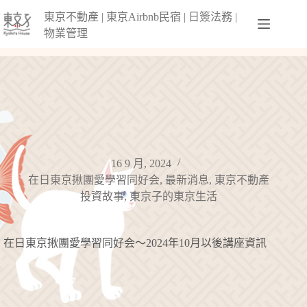
跳
東京不動產 | 東京Airbnb民宿 | 日簽法務 |
至
物業管理
主
要
內
容
16 9 月, 2024
在日東京揪團愛學習同好会
,
最新消息
,
東京不動產
投資故事
,
東京子的東京生活
在日東京揪團愛學習同好会〜2024年10月以後講座資訊