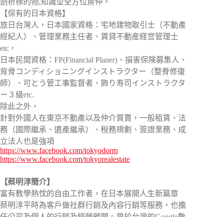
剖析標的物,知識型全方位房仲。
【保有的日本資格】
旅日台灣人，日本國家資格：宅地建物取引士（不動產
經紀人）、管理業務主任者、賃貸不動産経営管理士
etc，
日本民間資格：FP(Financial Planer)、損害保険募集人、
背骨コンディショニングインストラクター（整脊修復
師）、可とう管工事監督者、飾り寿司インストラクタ
ー３級etc.
除此之外，
針對外國人在東京不動產以及仲介買賣，一般租賃、法
務（國際繼承、遺產繼承）、稅務規劃、簽證業務、成
立法人也是強項
https://www.facebook.com/tokyodorm
https://www.facebook.com/tokyorealestate
【蔡明淳簡介】
富有教學熱忱的自由工作者，在日本展開人生新篇章
蔡明淳平時為客戶做社群行銷及內容行銷等服務，也擔
任公司及個人的行銷及經營顧問。曾於台灣的Google數