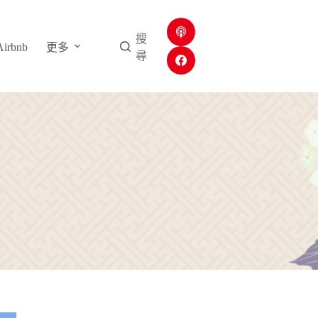
搜
rbnb
更多
尋