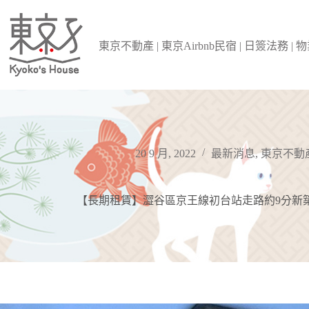
跳
至
主
東京不動產 | 東京Airbnb民宿 | 日簽法務 |
要
內
容
20 9 月, 2022
最新消息
,
東京不動
【長期租賃】澀谷區京王線初台站走路約9分新