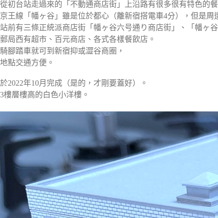
從初台站走過來的「不動通商店街」上沿路有很多很有特色的餐
京王線「幡ヶ谷」雖是位於都心（離新宿搭電車4分），但是周
站前有三條正統派商店街「幡ヶ谷六号通り商店街」、「幡ヶ谷
郵局西有超市、百元商店、各式各樣餐飲店。
騎腳踏車就可到新宿抑或澀谷商圈，
地點交通方便。
於2022年10月完成（是的，才剛要蓋好）。
3樓層樓高的白色小洋樓。