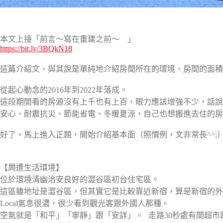
本文上接「前言〜寫在重建之前〜 」
https://bit.ly/3BQkN18
這篇介紹文，與其說是單純地介紹房間所在的環境、房間的面
從起心動念的2016年到2022年落成。
這段期間看的房源沒有上千也有上百，眼力應該增強不少，話說
安心、耐震抗災、節能省電、冬暖夏涼，自己也想搬進去住的房
好了，馬上進入正題，開始介紹基本面（照慣例，文非常長^^;
【周遭生活環境】
位於環境清幽治安良好的澀谷區初台住宅區。
這區雖地址是澀谷區，但其實它是比較靠近新宿，算是新宿的外
Local氣息很濃，很少看到觀光客跟外國人那種。
空氣就是「和平」「寧靜」跟「安詳」。 走路30秒處有間超市跟L