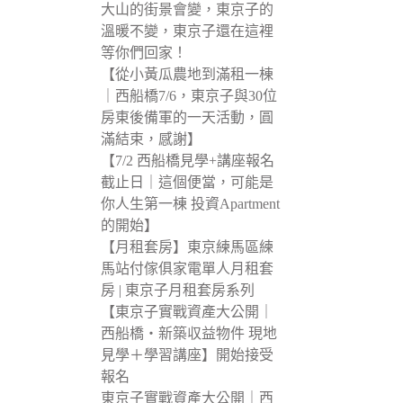
大山的街景會變，東京子的
溫暖不變，東京子還在這裡
等你們回家！
【從小黃瓜農地到滿租一棟
｜西船橋7/6，東京子與30位
房東後備軍的一天活動，圓
滿結束，感謝】
【7/2 西船橋見學+講座報名
截止日｜這個便當，可能是
你人生第一棟 投資Apartment
的開始】
【月租套房】東京練馬區練
馬站付傢俱家電單人月租套
房 | 東京子月租套房系列
【東京子實戰資產大公開｜
西船橋・新築収益物件 現地
見學＋學習講座】開始接受
報名
東京子實戰資產大公開｜西