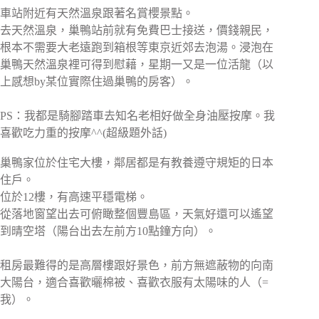
車站附近有天然溫泉跟著名賞櫻景點。
去天然溫泉，巢鴨站前就有免費巴士接送，價錢親民，
根本不需要大老遠跑到箱根等東京近郊去泡湯。浸泡在
巢鴨天然溫泉裡可得到慰藉，星期一又是一位活龍（以
上感想by某位實際住過巢鴨的房客）。
PS：我都是騎腳踏車去知名老相好做全身油壓按摩。我
喜歡吃力重的按摩^^(超級題外話)
巢鴨家位於住宅大樓，鄰居都是有教養遵守規矩的日本
住戶。
位於12樓，有高速平穩電梯。
從落地窗望出去可俯瞰整個豐島區，天氣好還可以遙望
到晴空塔（陽台出去左前方10點鐘方向）。
租房最難得的是高層樓跟好景色，前方無遮蔽物的向南
大陽台，適合喜歡曬棉被、喜歡衣服有太陽味的人（=
我）。