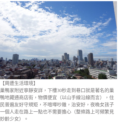
【周遭生活環境】
巢鴨家附近寧靜安詳，下樓30秒走到巷口就是著名的巢
鴨地藏通商店街，物價便宜（以山手線沿線而言），住
民普遍友好守規矩，不喧嘩吵雜，治安好，夜晚女孩子
一個人走在路上一點也不需要擔心（整條路上可頻繁見
妙齡少女）。