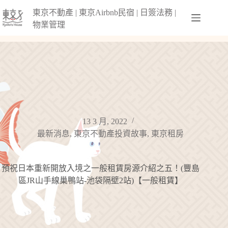
跳
東京不動產 | 東京Airbnb民宿 | 日簽法務 |
至
物業管理
主
要
內
容
13 3 月, 2022
最新消息
,
東京不動產投資故事
,
東京租房
預祝日本重新開放入境之一般租賃房源介紹之五！(豐島
區JR山手線巢鴨站-池袋隔壁2站)【一般租賃】