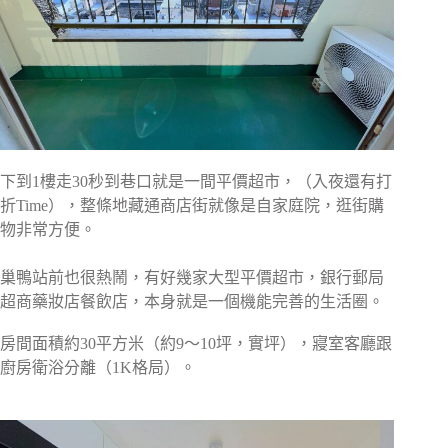
下到1樓走30秒到巷口就是一間平價超市，（入夜還有打
折Time），整條地藏通商店街就像是自家庭院，逛街購
物非常方便。
巢鴨站前也很熱鬧，有好幾家大型平價超市，銀行郵局
超商藥妝店餐飲店，本身就是一個機能完善的生活圈。
房間面積約30平方米（約9～10坪，實坪），寢室客廳跟
廚房衛浴分離（1K格局）。