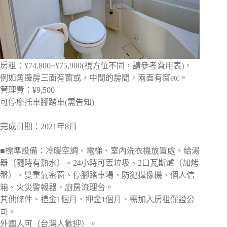
房租：¥74,800~¥75,900(視方位不同，請參考費用表)，
例如角邊房三面有窗或，中間的房間，兩面有窗etc。
管理費：¥9,500
可停摩托車腳踏車(需告知)
完成日期：2021年8月
■標準設備：冷暖空調、電梯、室內洗衣機放置處、給湯
器（隨時有熱水）、24小時可丟垃圾、2口瓦斯爐（加烤
盤）、雙重氣密窗、停腳踏車場、防犯攝像機、個人信
箱、火災警報器、廚房流理台。
其他條件、禮金1個月、押金1個月、需加入房租保證公
司。
外國人可（台灣人歡迎）。