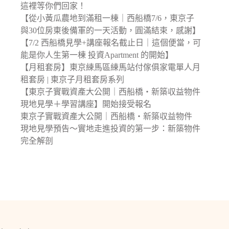
這裡等你們回家！
【從小黃瓜農地到滿租一棟｜西船橋7/6，東京子
與30位房東後備軍的一天活動，圓滿結束，感謝】
【7/2 西船橋見學+講座報名截止日｜這個便當，可
能是你人生第一棟 投資Apartment 的開始】
【月租套房】東京練馬區練馬站付傢俱家電單人月
租套房 | 東京子月租套房系列
【東京子實戰資產大公開｜西船橋・新築収益物件
現地見學＋學習講座】開始接受報名
東京子實戰資產大公開｜西船橋・新築収益物件
現地見學預告〜實地走進投資的第一步：新築物件
完全解剖